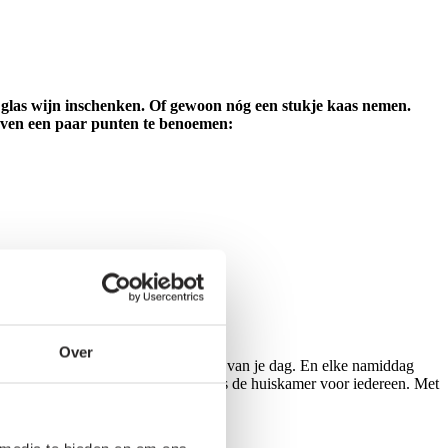
jk glas wijn inschenken. Of gewoon nóg een stukje kaas nemen.
en een paar punten te benoemen:
Over
Of schenk een whiskey in en geniet na van je dag. En elke namiddag
je e-mail wilt bijwerken, de Living is de huiskamer voor iedereen. Met