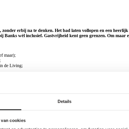
t, zonder erbij na te denken. Het bad laten vollopen en een heerli
bij Banks wèl inclusief. Gastvrijheid kent geen grenzen.
Om maar ev
ef maar);
;
 in de Living;
Details
 van je vers gezette favoriete koffie - met een Hollands koekje erbij. 
 bent aan een fijn gesprek, een goed boek, spelletjes spelen of gewoon 
 van cookies