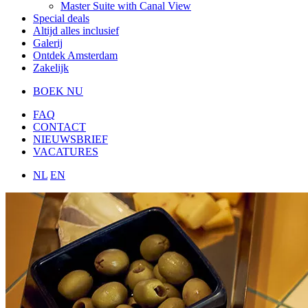
Master Suite with Canal View
Special deals
Altijd alles inclusief
Galerij
Ontdek Amsterdam
Zakelijk
BOEK NU
FAQ
CONTACT
NIEUWSBRIEF
VACATURES
NL
EN