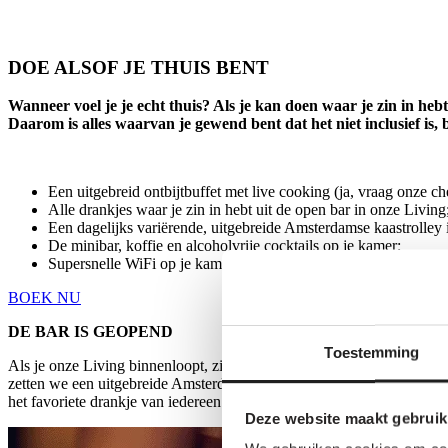
DOE ALSOF JE THUIS BENT
Wanneer voel je je echt thuis? Als je kan doen waar je zin in heb
Daarom is alles waarvan je gewend bent dat het niet inclusief is, 
Een uitgebreid ontbijtbuffet met live cooking (ja, vraag onze ch
Alle drankjes waar je zin in hebt uit de open bar in onze Living
Een dagelijks variërende, uitgebreide Amsterdamse kaastrolley
De minibar, koffie en alcoholvrije cocktails op je kamer;
Supersnelle WiFi op je kamer en in de Living.
BOEK NU
DE BAR IS GEOPEND
Toestemming
Als je onze Living binnenloopt, zie je ‘m meteen: de open bar. Geniet
zetten we een uitgebreide Amsterdamse kaastrolley klaar. Of je nu toe
het favoriete drankje van iedereen. Waar heb jij zin in?
Deze website maakt gebruik