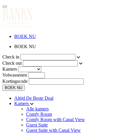
BOEK NU
BOEK NU
Check in
Check out
Kamers
Volwassenen
Kortingscode
BOEK NU
Altijd De Beste Deal
Kamers
Alle kamers
Comfy Room
Comfy Room with Canal View
Guest Suite
Guest Suite with Canal View